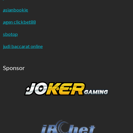
asianbookie
agen clickbet88
sbotop
judi baccarat online
Sponsor