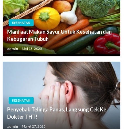
KESEHATAN
Manfaat Makan Sayur Untuk Kesehatan dan
Kebugaran Tubuh
admin
Mei 13, 2025
KESEHATAN
Penyebab Telinga Panas, Langsung Cek Ke
Dokter THT!
admin
Maret 27, 2025