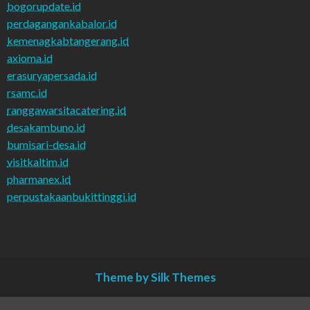
bogorupdate.id
perdagangankabalor.id
kemenagkabtangerang.id
axioma.id
erasuryapersada.id
rsamc.id
ranggawarsitacatering.id
desakambuno.id
bumisari-desa.id
visitkaltim.id
pharmanex.id
perpustakaanbukittinggi.id
Theme by Silk Themes