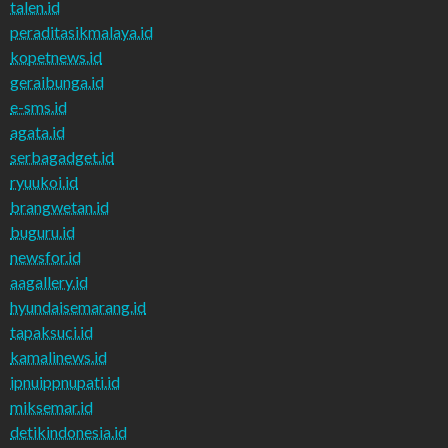
talen.id
peraditasikmalaya.id
kopetnews.id
geraibunga.id
e-sms.id
agata.id
serbagadget.id
ryuukoi.id
brangwetan.id
buguru.id
newsfor.id
aagallery.id
hyundaisemarang.id
tapaksuci.id
kamalinews.id
ipnuippnupati.id
miksemar.id
detikindonesia.id