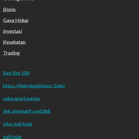
Bisnis
Gaya Hidup
Investasi
Kesehatan
Trading
Slot Bet 100
https://hidrologibbwsc3.net/
saba sport parlay
link alternatif cmd368
situs judi bola
judi bola