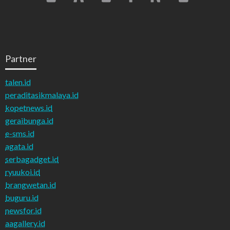
Partner
talen.id
peraditasikmalaya.id
kopetnews.id
geraibunga.id
e-sms.id
agata.id
serbagadget.id
ryuukoi.id
brangwetan.id
buguru.id
newsfor.id
aagallery.id