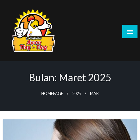
Skip
to
content
Sempolanayamtingting.id – Sempolan Ayam
Tingting Sensasi Jajanan Ayam Linting
Bulan:
Maret 2025
HOMEPAGE
2025
MAR