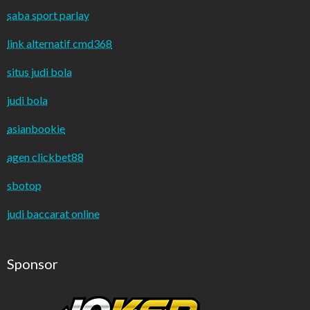
saba sport parlay
link alternatif cmd368
situs judi bola
judi bola
asianbookie
agen clickbet88
sbotop
judi baccarat online
Sponsor