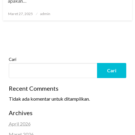
apakah…
Posted
Maret 27, 2025
admin
on
Cari
Cari
Recent Comments
Tidak ada komentar untuk ditampilkan.
Archives
April 2026
Maret 2026