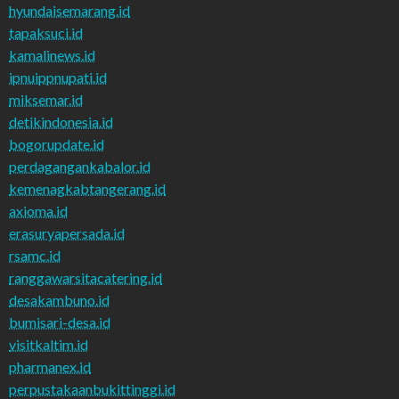
hyundaisemarang.id
tapaksuci.id
kamalinews.id
ipnuippnupati.id
miksemar.id
detikindonesia.id
bogorupdate.id
perdagangankabalor.id
kemenagkabtangerang.id
axioma.id
erasuryapersada.id
rsamc.id
ranggawarsitacatering.id
desakambuno.id
bumisari-desa.id
visitkaltim.id
pharmanex.id
perpustakaanbukittinggi.id