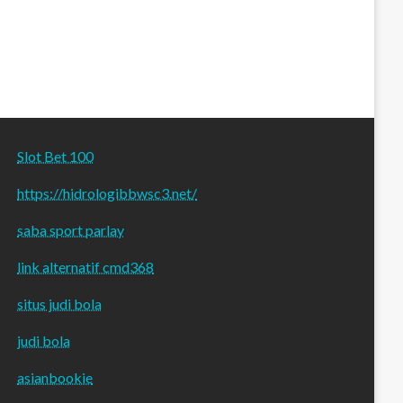
Slot Bet 100
https://hidrologibbwsc3.net/
saba sport parlay
link alternatif cmd368
situs judi bola
judi bola
asianbookie