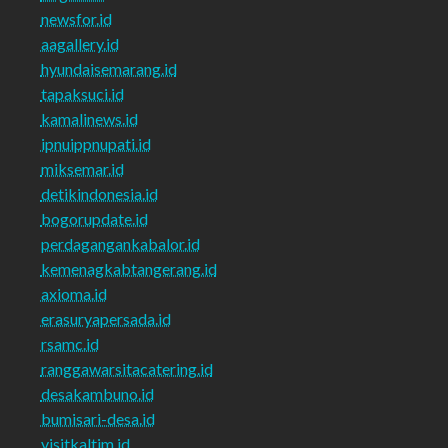
newsfor.id
aagallery.id
hyundaisemarang.id
tapaksuci.id
kamalinews.id
ipnuippnupati.id
miksemar.id
detikindonesia.id
bogorupdate.id
perdagangankabalor.id
kemenagkabtangerang.id
axioma.id
erasuryapersada.id
rsamc.id
ranggawarsitacatering.id
desakambuno.id
bumisari-desa.id
visitkaltim.id