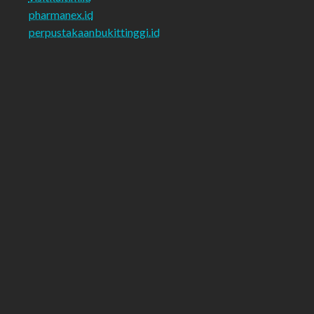
pharmanex.id
perpustakaanbukittinggi.id