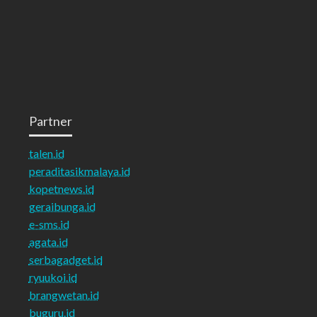
Partner
talen.id
peraditasikmalaya.id
kopetnews.id
geraibunga.id
e-sms.id
agata.id
serbagadget.id
ryuukoi.id
brangwetan.id
buguru.id