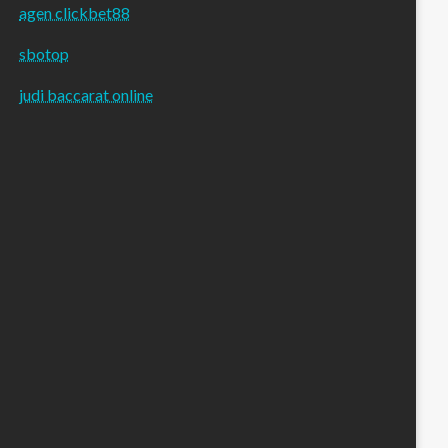
agen clickbet88
sbotop
judi baccarat online