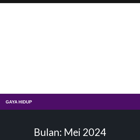
.id – Sempolan Ayam Ting
GAYA HIDUP
Bulan:
Mei 2024