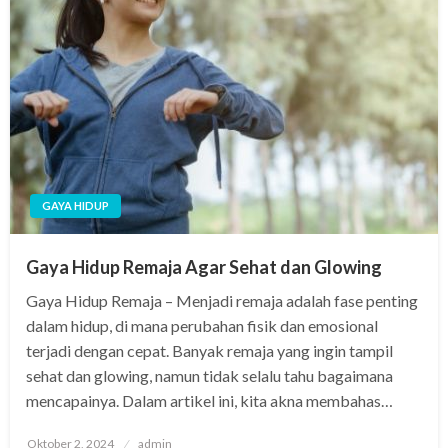
GAYA HIDUP
Gaya Hidup Remaja Agar Sehat dan Glowing
Gaya Hidup Remaja – Menjadi remaja adalah fase penting
dalam hidup, di mana perubahan fisik dan emosional
terjadi dengan cepat. Banyak remaja yang ingin tampil
sehat dan glowing, namun tidak selalu tahu bagaimana
mencapainya. Dalam artikel ini, kita akna membahas…
Posted
Oktober 2, 2024
admin