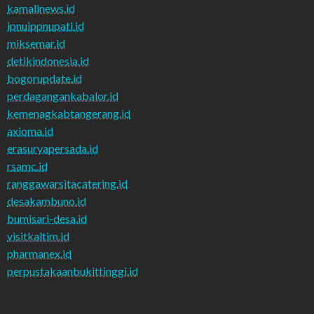
kamalinews.id
ipnuippnupati.id
miksemar.id
detikindonesia.id
bogorupdate.id
perdagangankabalor.id
kemenagkabtangerang.id
axioma.id
erasuryapersada.id
rsamc.id
ranggawarsitacatering.id
desakambuno.id
bumisari-desa.id
visitkaltim.id
pharmanex.id
perpustakaanbukittinggi.id