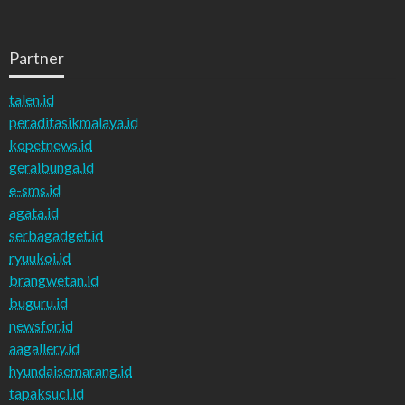
Partner
talen.id
peraditasikmalaya.id
kopetnews.id
geraibunga.id
e-sms.id
agata.id
serbagadget.id
ryuukoi.id
brangwetan.id
buguru.id
newsfor.id
aagallery.id
hyundaisemarang.id
tapaksuci.id