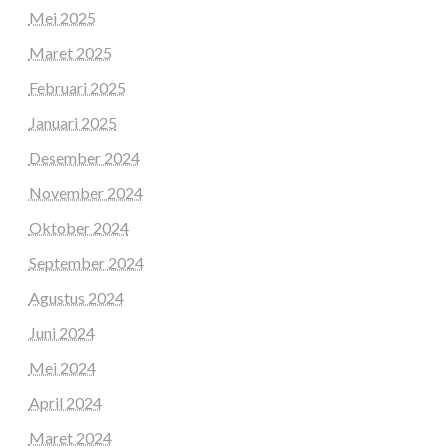
Mei 2025
Maret 2025
Februari 2025
Januari 2025
Desember 2024
November 2024
Oktober 2024
September 2024
Agustus 2024
Juni 2024
Mei 2024
April 2024
Maret 2024