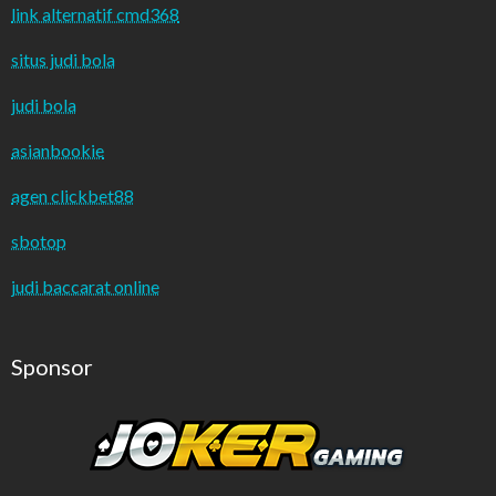
link alternatif cmd368
situs judi bola
judi bola
asianbookie
agen clickbet88
sbotop
judi baccarat online
Sponsor