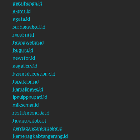
geraibunga.id
e-sms.id
agata.id
serbagadget.id
ryuukoi.id
brangwetan.id
buguru.id
newsfor.id
aagallery.id
hyundaisemarang.id
tapaksuci.id
kamalinews.id
ipnuippnupati.id
miksemar.id
detikindonesia.id
bogorupdate.id
perdagangankabalor.id
kemenagkabtangerang.id