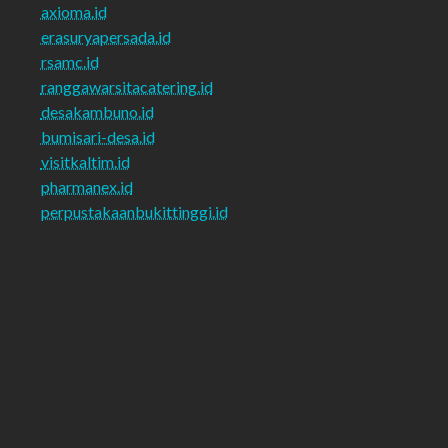
axioma.id
erasuryapersada.id
rsamc.id
ranggawarsitacatering.id
desakambuno.id
bumisari-desa.id
visitkaltim.id
pharmanex.id
perpustakaanbukittinggi.id