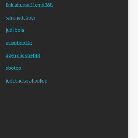
link alternatif cmd368
situs judi bola
judi bola
asianbookie
agen clickbet88
sbotop
judi baccarat online