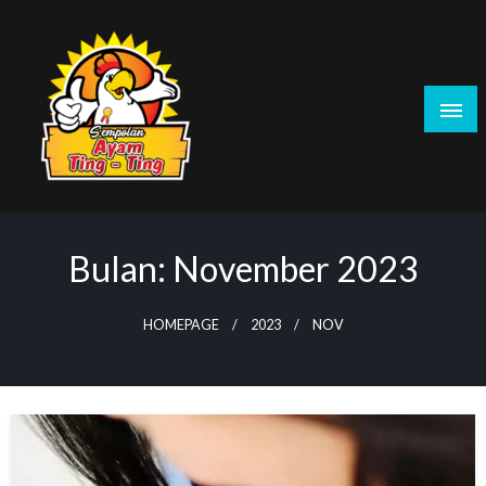
Skip
to
content
Sempolanayamtingting.id – Sempolan Ayam
Tingting Sensasi Jajanan Ayam Linting
Bulan:
November 2023
HOMEPAGE
2023
NOV