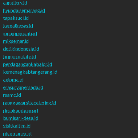
aagallery.id
hyundaisemarang.id
tapaksuci.id
kamalinews.id
ipnuippnupati.id
miksemar.id
detikindonesia.id
bogorupdate.id
perdagangankabalor.id
kemenagkabtangerang.id
axioma.id
erasuryapersada.id
rsamc.id
ranggawarsitacatering.id
desakambuno.id
bumisari-desa.id
visitkaltim.id
pharmanex.id