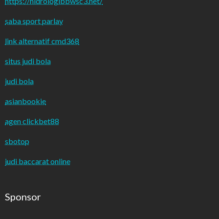
https://hidrologibbwsc3.net/
saba sport parlay
link alternatif cmd368
situs judi bola
judi bola
asianbookie
agen clickbet88
sbotop
judi baccarat online
Sponsor