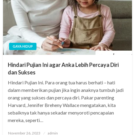
GAYA HIDUP
Hindari Pujian Ini agar Anka Lebih Percaya Diri
dan Sukses
Hindari Pujian Ini. Para orang tua harus berhati – hati
dalam memberikan pujian jika ingin anaknya tumbuh jadi
orang yang sukses dan percaya diri. Pakar parenting
Harvard, Jennifer Breheny Wallace mengatakan, kita
sebaiknya tak hanya sekadar menyoroti pencapaian
mereka, seperti…
Posted
November 26, 2023
admin