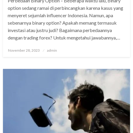
Perbedaan Binary Option – Beberapa waktu lalu, binary
option sedang ramai di perbincangkan karena kasus yang
menyeret sejumlah influencer Indonesia. Namun, apa
sebenarnya binary option? Apakah memang termasuk
investasi atau justru judi? Bagaimana perbedaannya
dengan trading forex? Untuk mengetahui jawabannya,…
Posted
November 28, 2023
admin
on