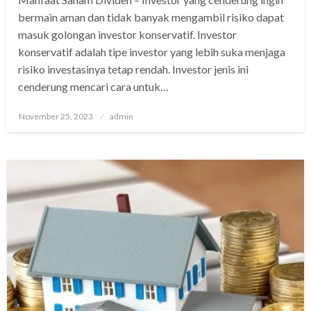
bermain aman dan tidak banyak mengambil risiko dapat
masuk golongan investor konservatif. Investor
konservatif adalah tipe investor yang lebih suka menjaga
risiko investasinya tetap rendah. Investor jenis ini
cenderung mencari cara untuk…
Posted
November 25, 2023
admin
on