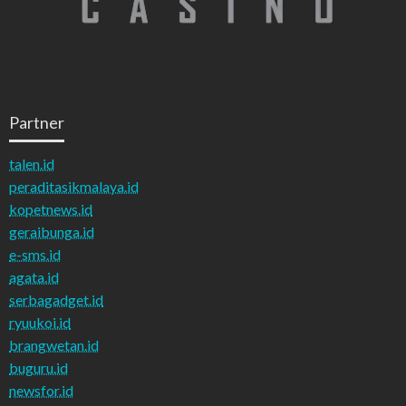
Partner
talen.id
peraditasikmalaya.id
kopetnews.id
geraibunga.id
e-sms.id
agata.id
serbagadget.id
ryuukoi.id
brangwetan.id
buguru.id
newsfor.id