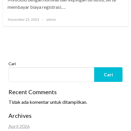
membayar biaya registrasi….
Posted
November 25, 2023
admin
on
Cari
Cari
Recent Comments
Tidak ada komentar untuk ditampilkan.
Archives
April 2026