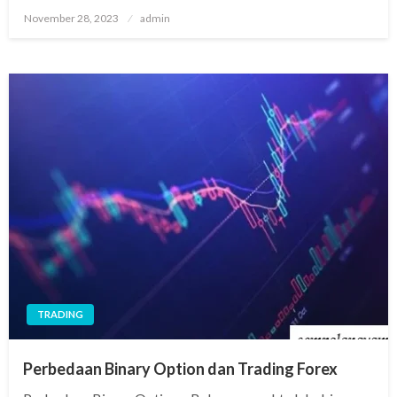
Posted
November 28, 2023
admin
on
TRADING
Perbedaan Binary Option dan Trading Forex