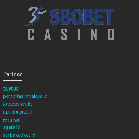
Partner
talen.id
peraditasikmalaya.id
kopetnews.id
geraibunga.id
e-sms.id
agata.id
serbagadget.id