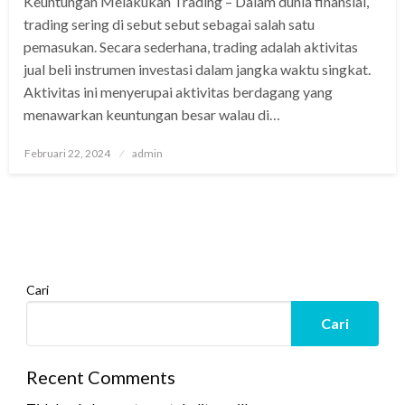
Keuntungan Melakukan Trading – Dalam dunia finansial,
trading sering di sebut sebut sebagai salah satu
pemasukan. Secara sederhana, trading adalah aktivitas
jual beli instrumen investasi dalam jangka waktu singkat.
Aktivitas ini menyerupai aktivitas berdagang yang
menawarkan keuntungan besar walau di…
Posted
Februari 22, 2024
admin
on
Cari
Cari
Recent Comments