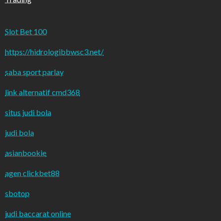
Slot Bet 100
https://hidrologibbwsc3.net/
saba sport parlay
link alternatif cmd368
situs judi bola
judi bola
asianbookie
agen clickbet88
sbotop
judi baccarat online