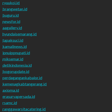
ryuukoi.id
brangwetan.id
buguru.id
newsfor.id
aagallery.id
hyundaisemarang.id
tapaksuci.id
kamalinews.id
ipnuippnupati.id
miksemar.id
detikindonesia.id
bogorupdate.id
perdagangankabalor.id
kemenagkabtangerang.id
axioma.id
erasuryapersada.id
rsamc.id
ranggawarsitacatering.id