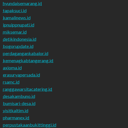
hyundaisemarang.id
tapaksuci.id
kamalinews.id
ipnuippnupati.id
miksemar.id
detikindonesia.id
bogorupdate.id
perdagangankabalor.id
kemenagkabtangerang.id
axioma.id
erasuryapersada.id
rsamc.id
ranggawarsitacatering.id
desakambuno.id
bumisari-desa.id
visitkaltim.id
pharmanex.id
perpustakaanbukittinggi.id