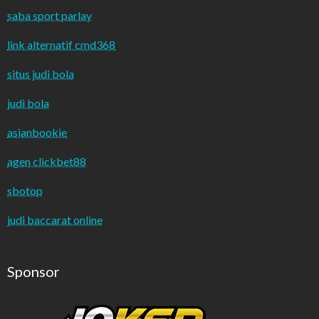
saba sport parlay
link alternatif cmd368
situs judi bola
judi bola
asianbookie
agen clickbet88
sbotop
judi baccarat online
Sponsor