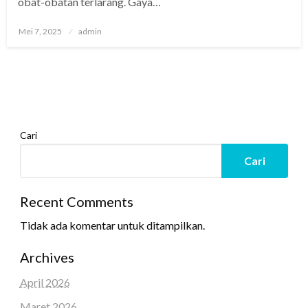
obat-obatan terlarang. Gaya…
Posted
Mei 7, 2025
admin
on
Cari
Cari
Recent Comments
Tidak ada komentar untuk ditampilkan.
Archives
April 2026
Maret 2026