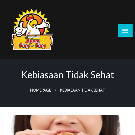
Skip
to
content
Sempolanayamtingting.id – Sempolan Ayam
Tingting Sensasi Jajanan Ayam Linting
Kebiasaan Tidak Sehat
HOMEPAGE
KEBIASAAN TIDAK SEHAT