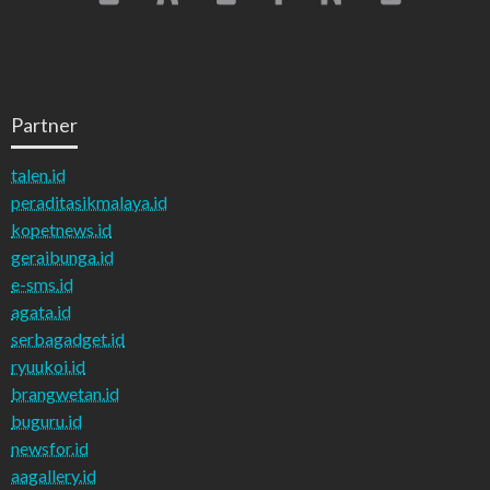
Partner
talen.id
peraditasikmalaya.id
kopetnews.id
geraibunga.id
e-sms.id
agata.id
serbagadget.id
ryuukoi.id
brangwetan.id
buguru.id
newsfor.id
aagallery.id