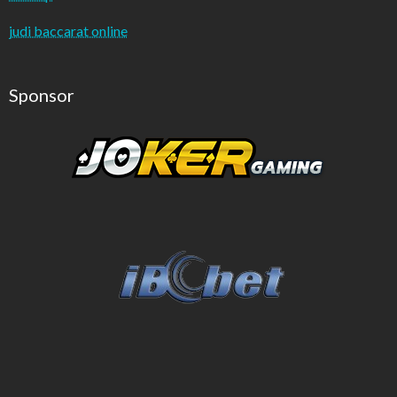
judi baccarat online
Sponsor