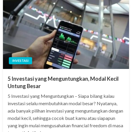
INVESTASI
5 Investasi yang Menguntungkan, Modal Kecil
Untung Besar
5 Investasi yang Menguntungkan – Siapa bilang kalau
investasi selalu membutuhkan modal besar? Nyatanya,
ada banyak pilihan investasi yang menguntungkan dengan
modal kecil, sehingga cocok buat kamu atau siapapun
yang ingin mulai mengusahakan financial freedom di masa