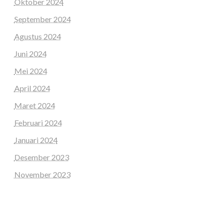
Oktober 2024
September 2024
Agustus 2024
Juni 2024
Mei 2024
April 2024
Maret 2024
Februari 2024
Januari 2024
Desember 2023
November 2023