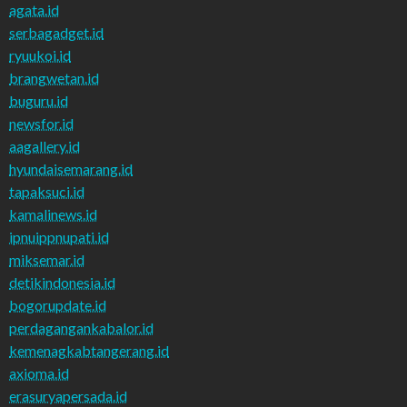
agata.id
serbagadget.id
ryuukoi.id
brangwetan.id
buguru.id
newsfor.id
aagallery.id
hyundaisemarang.id
tapaksuci.id
kamalinews.id
ipnuippnupati.id
miksemar.id
detikindonesia.id
bogorupdate.id
perdagangankabalor.id
kemenagkabtangerang.id
axioma.id
erasuryapersada.id