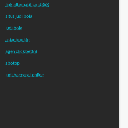
link alternatif cmd368
situs judi bola
judi bola
asianbookie
agen clickbet88
sbotop
judi baccarat online