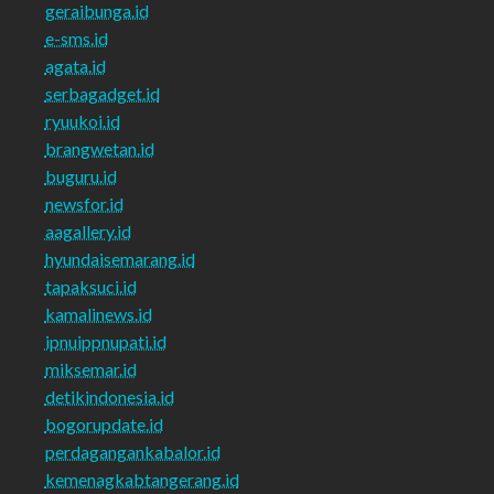
geraibunga.id
e-sms.id
agata.id
serbagadget.id
ryuukoi.id
brangwetan.id
buguru.id
newsfor.id
aagallery.id
hyundaisemarang.id
tapaksuci.id
kamalinews.id
ipnuippnupati.id
miksemar.id
detikindonesia.id
bogorupdate.id
perdagangankabalor.id
kemenagkabtangerang.id