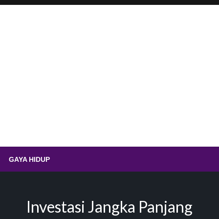
.id – Sempolan Ayam Ting
GAYA HIDUP
Investasi Jangka Panjang