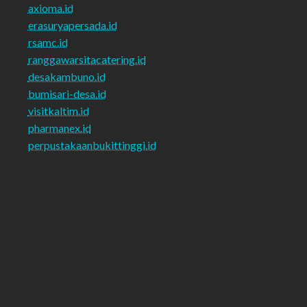
axioma.id
erasuryapersada.id
rsamc.id
ranggawarsitacatering.id
desakambuno.id
bumisari-desa.id
visitkaltim.id
pharmanex.id
perpustakaanbukittinggi.id