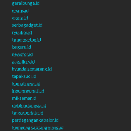
geraibunga.id
e-sms.id
agata.id
serbagadget.id
ryuukoi.id
brangwetan.id
buguru.id
newsfor.id
aagallery.id
hyundaisemarang.id
tapaksuci.id
kamalinews.id
ipnuippnupati.id
miksemar.id
detikindonesia.id
bogorupdate.id
perdagangankabalor.id
kemenagkabtangerang.id