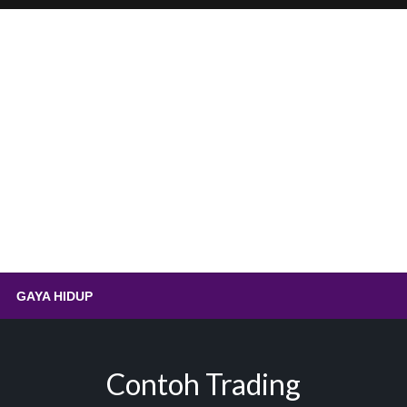
.id – Sempolan Ayam Ting
GAYA HIDUP
Contoh Trading