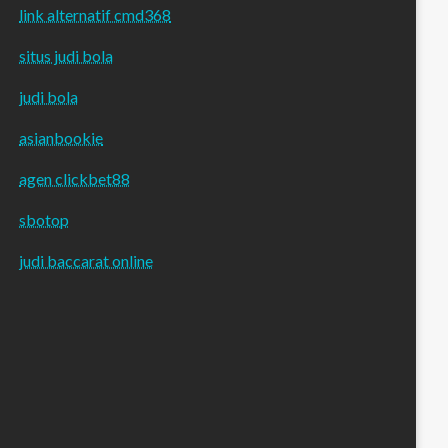
link alternatif cmd368
situs judi bola
judi bola
asianbookie
agen clickbet88
sbotop
judi baccarat online