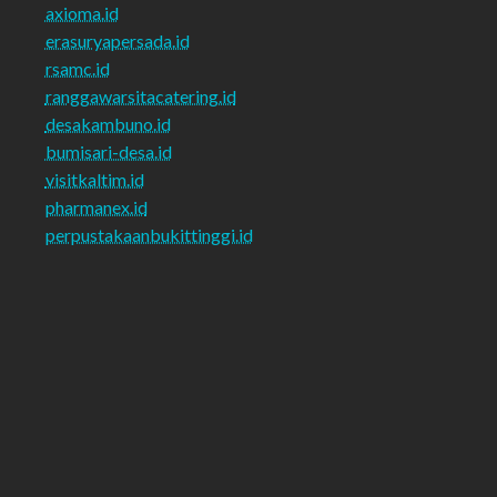
axioma.id
erasuryapersada.id
rsamc.id
ranggawarsitacatering.id
desakambuno.id
bumisari-desa.id
visitkaltim.id
pharmanex.id
perpustakaanbukittinggi.id