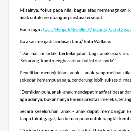
Misalnya, fokus pada nilai bagus atau memenagnkan k
anak untuk membangun prestasi tersebut.
Baca Juga :
Cara Menjadi Reseller MiniGold, Catat Syar
Itu akan menjadi landasan baru,” kata Wallace.
“Dan hal ini tidak berkelanjutan bagi anak-anak ini. 
‘Sekarang, kami mengharapkan hal ini dari anda’ “
Penelitian menunjukkan, anak – anak yang melihat nila
sekedar kemampuan saja, cenderung lebih sukses di ma
“Demikian pula, anak-anak mendapat manfaat besar d
apa adanya, bukan hanya karena prestasi mereka, terang
Secara keseluruhan, anak – anak dapat membangun k
tanpa takut gagal, dan kemampuan untuk bangkit kemba
“Daripada memuji anak-anak kita, [biarkan] merek