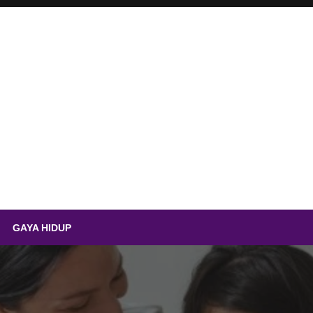
.id – Sempolan Ayam Ting
GAYA HIDUP