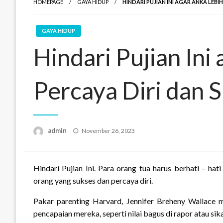
HOMEPAGE
GAYA HIDUP
HINDARI PUJIAN INI AGAR ANKA LEBI
GAYA HIDUP
Hindari Pujian Ini
Percaya Diri dan 
Posted
admin
November 26, 2023
on
Hindari Pujian Ini. Para orang tua harus berhati – ha
orang yang sukses dan percaya diri.
Pakar parenting Harvard, Jennifer Breheny Wallace 
pencapaian mereka, seperti nilai bagus di rapor atau si