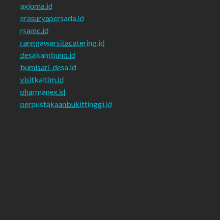
axioma.id
erasuryapersada.id
rsamc.id
ranggawarsitacatering.id
desakambuno.id
bumisari-desa.id
visitkaltim.id
pharmanex.id
perpustakaanbukittinggi.id