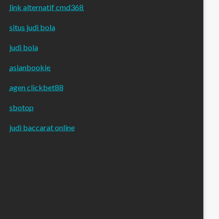
link alternatif cmd368
situs judi bola
judi bola
asianbookie
agen clickbet88
sbotop
judi baccarat online