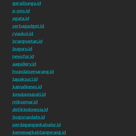
geraibunga.id
e-sms.id
agata.id
serbagadget.id
ryuukoi.id
brangwetan.id
buguru.id
newsfor.id
aagallery.id
hyundaisemarang.id
tapaksuci.id
kamalinews.id
ipnuippnupati.id
miksemar.id
detikindonesia.id
bogorupdate.id
perdagangankabalor.id
kemenagkabtangerang.id