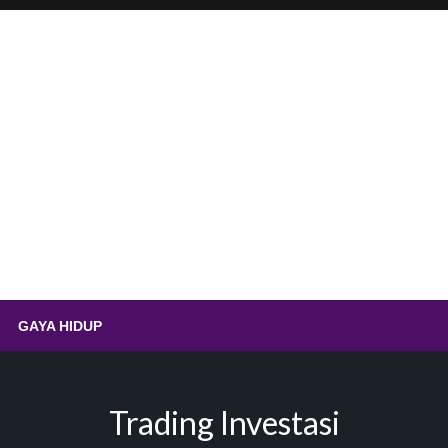
.id – Sempolan Ayam Ting
GAYA HIDUP
Trading Investasi