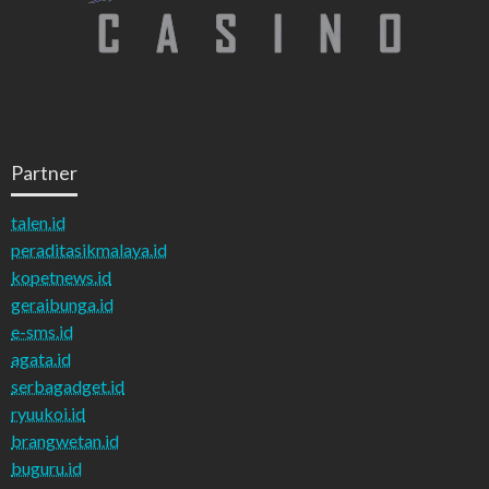
Partner
talen.id
peraditasikmalaya.id
kopetnews.id
geraibunga.id
e-sms.id
agata.id
serbagadget.id
ryuukoi.id
brangwetan.id
buguru.id