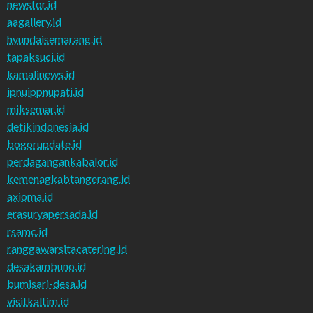
newsfor.id
aagallery.id
hyundaisemarang.id
tapaksuci.id
kamalinews.id
ipnuippnupati.id
miksemar.id
detikindonesia.id
bogorupdate.id
perdagangankabalor.id
kemenagkabtangerang.id
axioma.id
erasuryapersada.id
rsamc.id
ranggawarsitacatering.id
desakambuno.id
bumisari-desa.id
visitkaltim.id