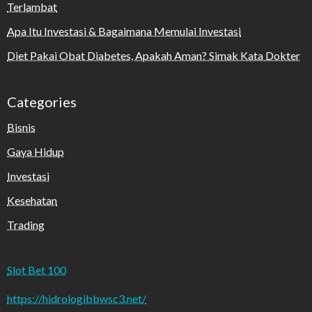
Terlambat
Apa Itu Investasi & Bagaimana Memulai Investasi
Diet Pakai Obat Diabetes, Apakah Aman? Simak Kata Dokter
Categories
Bisnis
Gaya Hidup
Investasi
Kesehatan
Trading
Slot Bet 100
https://hidrologibbwsc3.net/