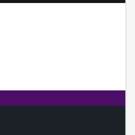
ting Sensasi Jajanan