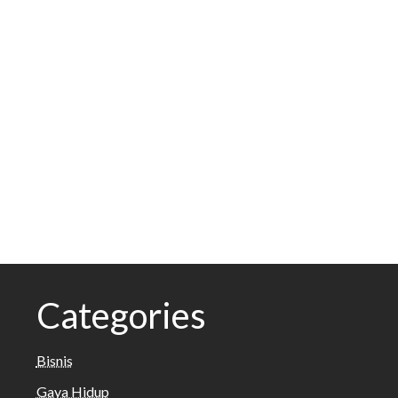
Categories
Bisnis
Gaya Hidup