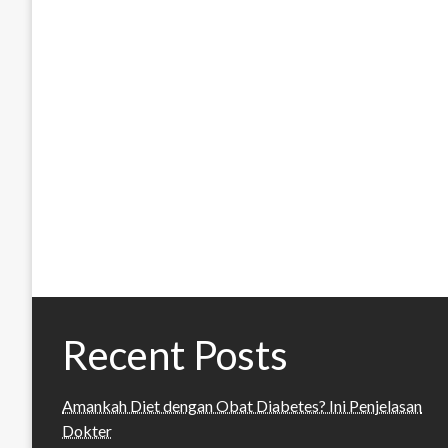
Recent Posts
Amankah Diet dengan Obat Diabetes? Ini Penjelasan
Dokter