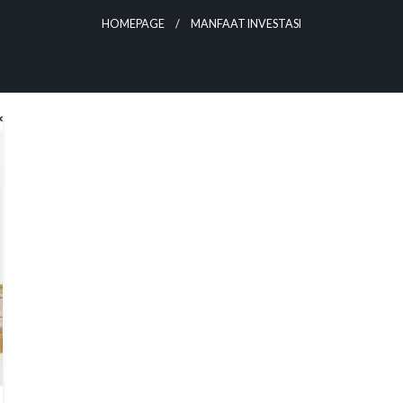
HOMEPAGE
MANFAAT INVESTASI