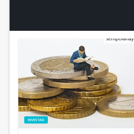
INVESTASI