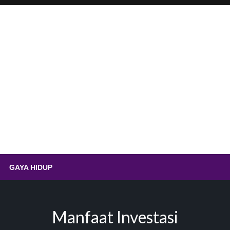
.id – Sempolan Ayam Ting
GAYA HIDUP
Manfaat Investasi