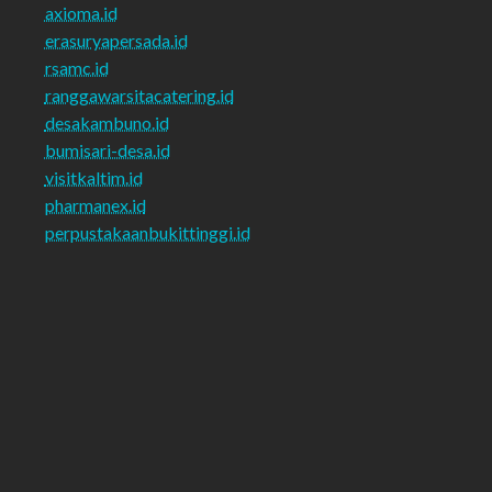
axioma.id
erasuryapersada.id
rsamc.id
ranggawarsitacatering.id
desakambuno.id
bumisari-desa.id
visitkaltim.id
pharmanex.id
perpustakaanbukittinggi.id