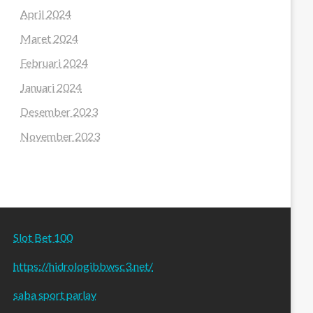
April 2024
Maret 2024
Februari 2024
Januari 2024
Desember 2023
November 2023
Slot Bet 100
https://hidrologibbwsc3.net/
saba sport parlay