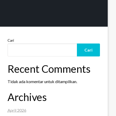
Cari
Cari
Recent Comments
Tidak ada komentar untuk ditampilkan.
Archives
April 2026