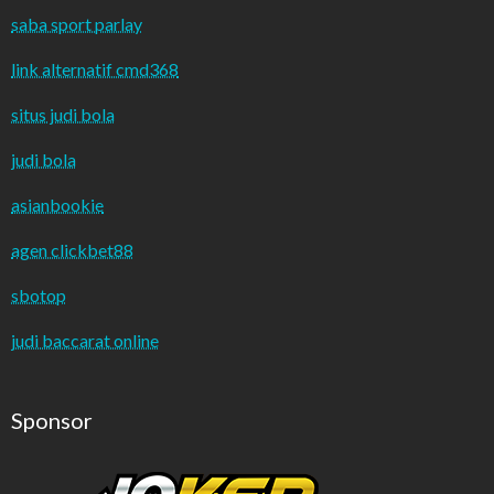
saba sport parlay
link alternatif cmd368
situs judi bola
judi bola
asianbookie
agen clickbet88
sbotop
judi baccarat online
Sponsor