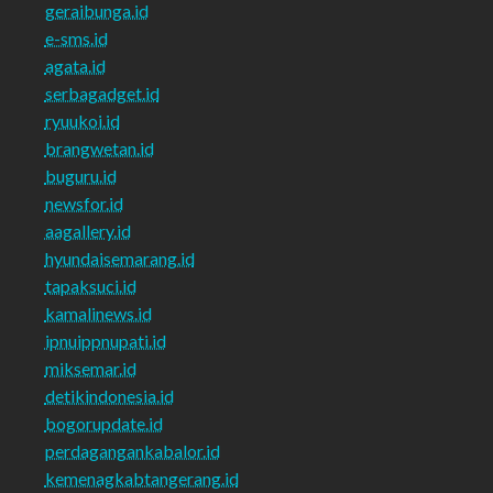
geraibunga.id
e-sms.id
agata.id
serbagadget.id
ryuukoi.id
brangwetan.id
buguru.id
newsfor.id
aagallery.id
hyundaisemarang.id
tapaksuci.id
kamalinews.id
ipnuippnupati.id
miksemar.id
detikindonesia.id
bogorupdate.id
perdagangankabalor.id
kemenagkabtangerang.id