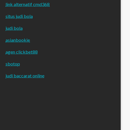
link alternatif cmd368
situs judi bola
judi bola
asianbookie
agen clickbet88
sbotop
judi baccarat online