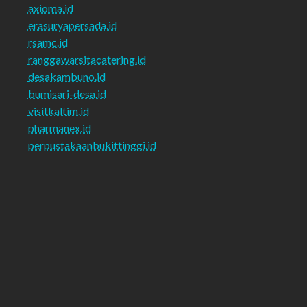
axioma.id
erasuryapersada.id
rsamc.id
ranggawarsitacatering.id
desakambuno.id
bumisari-desa.id
visitkaltim.id
pharmanex.id
perpustakaanbukittinggi.id