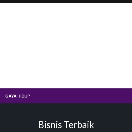
.id – Sempolan Ayam Ting
GAYA HIDUP
Bisnis Terbaik