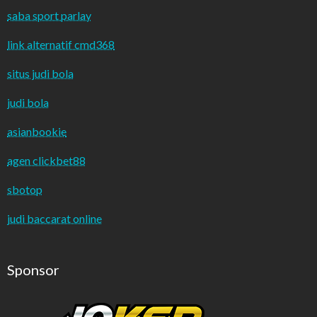
saba sport parlay
link alternatif cmd368
situs judi bola
judi bola
asianbookie
agen clickbet88
sbotop
judi baccarat online
Sponsor