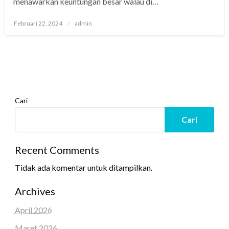
menawarkan keuntungan besar walau di…
Posted
Februari 22, 2024
admin
on
Cari
Cari
Recent Comments
Tidak ada komentar untuk ditampilkan.
Archives
April 2026
Maret 2026