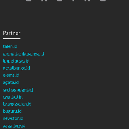
Partner
talen.id
peraditasikmalaya.id
kopetnews.id
geraibunga.id
e-sms.id
agata.id
serbagadget.id
ryuukoi.id
brangwetan.id
buguru.id
newsfor.id
aagallery.id