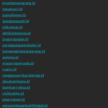
hyundaisemarang.id
tapaksuci.id
kamalinews.id
ipnuippnupati.id
miksemar.id
detikindonesia.id
bogorupdate.id
perdagangankabalor.id
kemenagkabtangerang.id
axioma.id
erasuryapersada.id
rsamc.id
ranggawarsitacatering.id
desakambuno.id
bumisari-desa.id
visitkaltim.id
pharmanex.id
perpustakaanbukittinggi.id